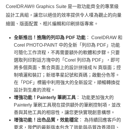
CorelDRAW® Graphics Suite 是一款功能齊全的專業級
設計工具組，讓您以絕佳的效率提供令人嘆為觀止的向量
繪圖、版面配置、相片編輯和印刷排版專案。
全新推出！進階的列印為 PDF 功能
： CorelDRAW 和
Corel PHOTO-PAINT 中的全新「列印為 PDF」功能
可簡化工作流程，不再需要額外的軟體和步驟。只要
選取列印對話方塊中的「Corel 列印為 PDF」，即可
將多個頁面、集合頁面上的設計拼接成 N 頁版面；控
制噴灑和裝訂；新增準星記號和頁碼；啟動分色等。
在「PDF」標籤中利用強大的全新設定，順暢轉換從
設計到生產的流程。
增強功能！Painterly 筆刷工具
： 功能更加強大的
Painterly 筆刷工具現在提供額外的筆刷控制項，並改
善與其他工具的相容性，讓您更快實現創意構想。
增強功能！出色品質，效能穩定
： 為持續回應客戶的
要求，我們的最新版本包含了效能與品質改善項目、