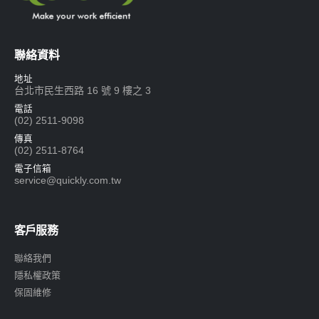
聯絡資料
地址
台北市民生西路 16 號 9 樓之 3
電話
(02) 2511-9098
傳真
(02) 2511-8764
電子信箱
service@quickly.com.tw
客戶服務
聯絡我們
隱私權政策
保固維修