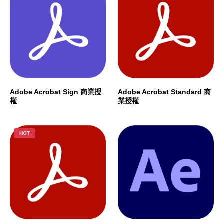
Adobe Acrobat Sign 商業授
Adobe Acrobat Standard 商
權
業授權
HOT