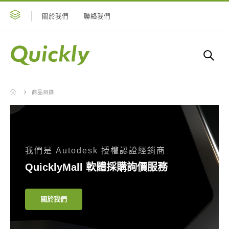
關於我們
聯絡我們
商品目錄
我們是 Autodesk 授權認證經銷商
QuicklyMall 軟體採購詢價服務
關於我們