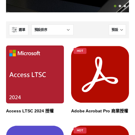
選單
HOT
Access LTSC 2024 授權
Adobe Acrobat Pro 商業授權
HOT