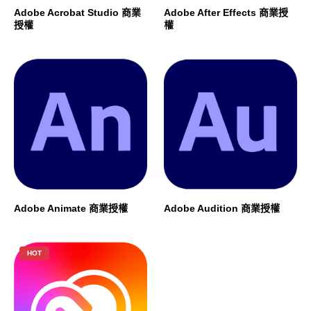
Adobe Acrobat Studio 商業
Adobe After Effects 商業授
授權
權
Adobe Animate 商業授權
Adobe Audition 商業授權
HOT