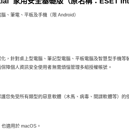
sential 家用安全基礎版（原名稱：ESET Int
筆電、平板及手機（限 Android）
樣化，針對桌上型電腦、筆記型電腦、平板電腦及智慧型手機等
面保障個人資訊安全使用者無需煩惱管理多組授權帳號。
護您免受所有類型的惡意軟體（木馬、病毒、間諜軟體等）的侵害
也適用於 macOS。