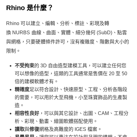
Rhino 是什麼？
Rhino 可以建立、編輯、分析、標註、彩現及轉
換 NURBS 曲線、曲面、實體、細分幾何 (SubD)、點雲
與網格，只要硬體條件許可，沒有複雜度、階數與大小的
限制。
不受拘束
的 3D 自由造型建模工具，可以建立任何您
可以想像的造型，這類的工具通常是售價在 20 至 50
倍的建模軟體才有。
精確度
足以符合設計、快速原型、工程、分析各階段
的需要，可以用於大至飛機，小至珠寶飾品的生產製
造。
相容性良好
，可以與其它設計、出圖、CAM、工程分
析、彩現、動畫、繪圖軟體搭配使用。
讀取
與
修復
網格及高難度的 IGES 檔案。