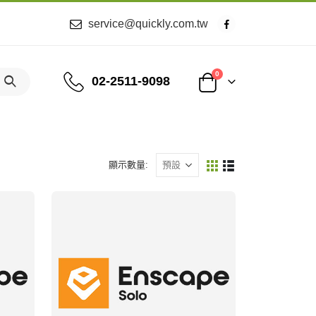
service@quickly.com.tw
0
02-2511-9098
顯示數量: