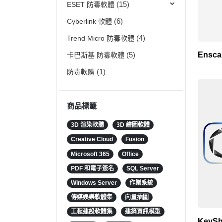
ESET 防毒軟體
(15)
Cyberlink 軟體
(6)
Trend Micro 防毒軟體
(4)
Ensc
卡巴斯基 防毒軟體
(5)
防毒軟體
(1)
商品標籤
3D 渲染軟體
3D 繪圖軟體
Creative Cloud
Fusion
Microsoft 365
Office
PDF 和電子簽名
SQL Server
Windows Server
作業系統
傳媒娛樂軟體集
向量插圖
工程建設軟體集
建築資訊模型
KeySh