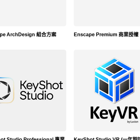
ape ArchDesign 組合方案
Enscape Premium 商業授權
ot Studio Professional 專業
KeyShot Studio VR (一年