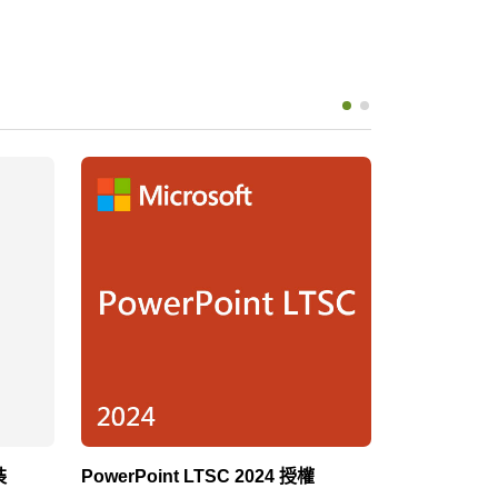
裝
PowerPoint LTSC 2024 授權
Visio LTSC