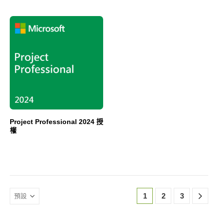
Project Professional 2024 授
權
1
2
3