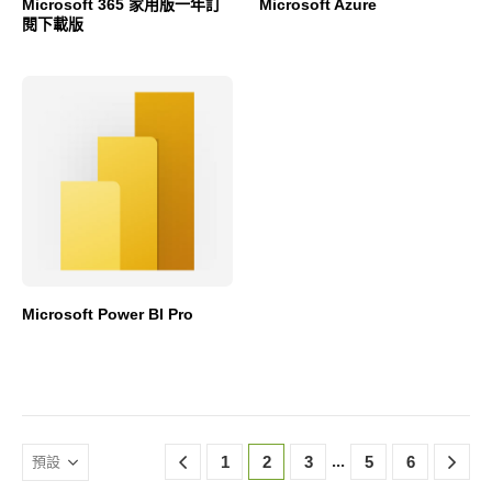
Microsoft 365 家用版一年訂
Microsoft Azure
閱下載版
Microsoft Power BI Pro
...
1
2
3
5
6