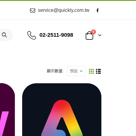
service@quickly.com.tw
0
02-2511-9098
顯示數量: